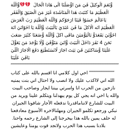
وًّنَعَمَ الَوكيَلَ فَيَ مَنَ اوًّصَلَنَا الَى هَاذا الَحَالَ
وًّالَلَهَ
الَعَظَيَمَ مَا كتَبَتَ هَذا الَمَنَاشَدَهَ غَيَرَ مَنَ الَضَيَقَ وّالَفَقَر
يَاعَالَمَ حَسَوّا فَيَنَا ارَجَوّكمَ وّالَلَهَ الَعَظَيَمَ رَبَ الَعَرَشَ
الَعَظَيَمَ انَه الَاكلَ مَا فَيَ عَنَدَيَ بَالَبَيَتَ وًّالَلَهَ يَا اخَوّانَيَ انَهَ
اخَوًّنَيَ بَقَعَدَوًّ بَالَيَوًّمَيَنَ مَافَى اكلَ وًّالَلَهَ وًّضَعَنَا كثَيَرَ صَعَبَ
نَحَنَ 4 نَفَرَ دَاخَلَ الَبَيَتَ وًّابَيَ مَتَوًّفَيَ وًّلَا يَوًّجَدَ مَنَ يَعَوًّلَ
عَلَيَنَا وًّسَاكنَيَنَ فَيَ بَيَتَ اجَارَ لَانَسَتَطَيَعَ دَفَعَ الَاجَارَ الَلَيَ
بَاقَيَ عَلَيَنَا
””””””””””””””””””””””””””””””””””””””””””””””””””””””””””””””
””””””””””””””’ اخي اول كلامي انا اقسم بالله على كتاب
الله اني لااكذب عليك ولا انصب ولا احتال اني بنت يمنيه
نازحين من الحرب انا واسرتي بيننا ايجار وصاحب البيت
والله يا اخي انه يجي كل يوم يبهدلنا ويتكلم علينا ويريد من
البيت للشارع لانناماقدرنا ندفعله الأجار شافونا الجيران
نبكي ورجعو تكلمو الجيران ومهلنالاخره الأسبوع معادفعنا
له حلف يمين بالله هذا بيخرجنا إلى الشارع رحمه واحنا.
بلادنا بسبب هذا الحرب ولانجد قوت يومنا وعايشين