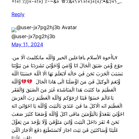
=!«! ٪))«-«!») ٪-~&» ☆٪&«؟»(:&•:/»)»(»!«؟«؟_..
Reply
@user-jx7pg2hj3b
May 11, 2024
.٧ﻳﺎﺃﺧﻮﺓ الأسلام يافاعلين الخير وّالَلَه ماتكلمتَ الَا من
جوّع وًّمَنَ ضَيَقَ الَحَالَ انَا وًّامَيَ وًّاخَوًّتَيَ تَشَرَدَنَا مَنَ بَيَوًّتَنَا
بَسَبَبَ الَحَرَبَ نَحَنَ فَيَ حَالَهَ لَايَعَلَمَ بَهَا الَا الَلَهَ حَسَبَنَا الَلَهَ
وًّنَعَمَ الَوكيَلَ فَيَ مَنَ اوًّصَلَنَا الَى هَاذا الَحَالَ
وًّالَلَهَ
الَعَظَيَمَ مَا كتَبَتَ هَذا الَمَنَاشَدَهَ غَيَرَ مَنَ الَضَيَقَ وّالَفَقَر
يَاعَالَمَ حَسَوّا فَيَنَا ارَجَوّكمَ وّالَلَهَ الَعَظَيَمَ رَبَ الَعَرَشَ
الَعَظَيَمَ انَه الَاكلَ مَا فَيَ عَنَدَيَ بَالَبَيَتَ وًّالَلَهَ يَا اخَوّانَيَ انَهَ
اخَوًّنَيَ بَقَعَدَوًّ بَالَيَوًّمَيَنَ مَافَى اكلَ وًّالَلَهَ وًّضَعَنَا كثَيَرَ صَعَبَ
نَحَنَ 4 نَفَرَ دَاخَلَ الَبَيَتَ وًّابَيَ مَتَوًّفَيَ وًّلَا يَوًّجَدَ مَنَ يَعَوًّلَ
عَلَيَنَا وًّسَاكنَيَنَ فَيَ بَيَتَ اجَارَ لَانَسَتَطَيَعَ دَفَعَ الَاجَارَ الَلَيَ
بَاقَيَ عَلَيَنَا