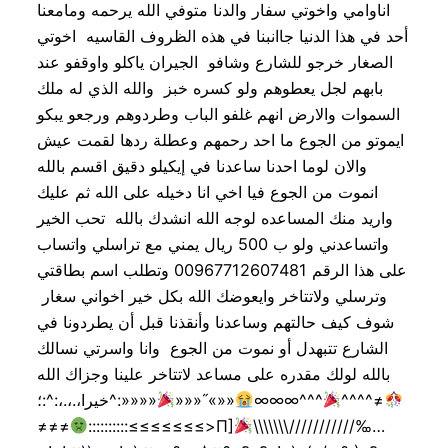
اناوامي واخوتي سفار والدنا متوفي الله يرحمه ومامعنا
أحد في هذا الدنيا جاانبنا في هذه الظروف القاسيه اخوتي
الصغار خرجو للشارع وشافو الجيران ياكلو واوقفو عند
بابهم لجل يعطوهم ولو كسره خبز والله الذي له ملك
السموات والارض انهم غلفو الباب وطردوهم ورجعو یبکو
ایموتو من الجوع ما احد رحمهم وعطلة ردها لقمت عیش
والان لوما احدنا ساعدنا في إيكيلو دقيق اقسم بالله
انموت من الجوع فيا اخي انا دخيله على الله ثم عليك
واريد منك المساعده لوجه الله انشدك بالله تحب الخير
واتساعدني ولو ب 500 ريال يمني مع تراسلي واتساب
على هذا الرقم 00967712607481 وتطلب اسم بطاقتي
وترسلي ولاتتاخر وايعوضك الله بكل خير اخواني سغار
شوف كيف حالتهم وساعدنا وأنقذنا قبل أن يطردونا في
الشارع تتبهدل أو نموت من الجوع وانا واسرتي نسالك
بالله لولك مقدره على مساعد لاتتاخر علينا وجزاك الله
خيرا،.،.،:^:؛^:»»»»
»»»˝«»»
∞∞∞^^^
^^^^≠
≠≠≠
::::::::::≤≤≤≤≤≤≤>Π]
\\\\\\\///////////‰…