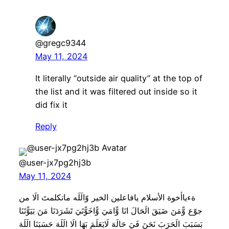
@gregc9344
May 11, 2024
It literally “outside air quality” at the top of
the list and it was filtered out inside so it
did fix it
Reply
@user-jx7pg2hj3b
May 11, 2024
ةءﻳﺎﺃﺧﻮﺓ الأسلام يافاعلين الخير وّالَلَه ماتكلمتَ الَا من
جوّع وًّمَنَ ضَيَقَ الَحَالَ انَا وًّامَيَ وًّاخَوًّتَيَ تَشَرَدَنَا مَنَ بَيَوًّتَنَا
بَسَبَبَ الَحَرَبَ نَحَنَ فَيَ حَالَهَ لَايَعَلَمَ بَهَا الَا الَلَهَ حَسَبَنَا الَلَهَ