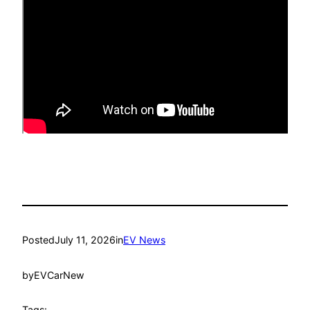
Posted
July 11, 2026
in
EV News
by
EVCarNew
Tags: