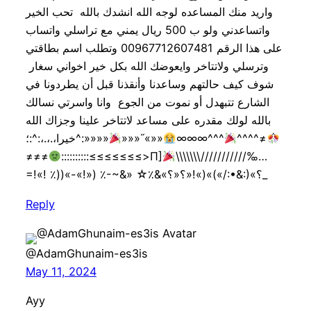
واريد منك المساعده لوجه الله انشدك بالله تحب الخير
واتساعدني ولو ب 500 ريال يمني مع تراسلي واتساب
على هذا الرقم 00967712607481 وتطلب اسم بطاقتي
وترسلي ولاتتاخر وايعوضك الله بكل خير اخواني سغار
شوف كيف حالتهم وساعدنا وأنقذنا قبل أن يطردونا في
الشارع تتبهدل أو نموت من الجوع وانا واسرتي نسالك
بالله لولك مقدره على مساعد لاتتاخر علينا وجزاك الله
خيرا،.،.،:^:؛^:»»»»
»»»˝«»»
∞∞∞^^^
^^^^≠
≠≠≠
::::::::::≤≤≤≤≤≤≤>Π]
\\\\\\\///////////‰…
=!«! ٪))«-«!») ٪-~&» ☆٪&«؟»(:&•:/»)»(»!«؟«؟_
Reply
@AdamGhunaim-es3is
May 11, 2024
Ayy