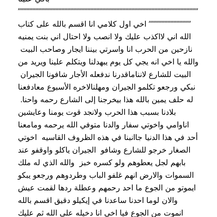
””””””””””””””””””””””””””””””””””””””””””””””””””””””””””””””
””””””””””””””’ اخي اول كلامي انا اقسم بالله على كتاب
الله اني لااكذب عليك ولا انصب ولا احتال اني بنت يمنيه
نازحين من الحرب انا واسرتي بيننا ايجار وصاحب البيت
والله يا اخي انه يجي كل يوم يبهدلنا ويتكلم علينا ويريد من
البيت للشارع لانناماقدرنا ندفعله الأجار شافونا الجيران
نبكي ورجعو تكلمو الجيران ومهلنالاخره الأسبوع معادفعنا
له حلف يمين بالله هذا بيخرجنا إلى الشارع رحمه واحنا.
بلادنا بسبب هذا الحرب ولانجد قوت يومنا وعايشين
اناوامي واخوتي سفار والدنا متوفي الله يرحمه ومامعنا
أحد في هذا الدنيا جاانبنا في هذه الظروف القاسيه اخوتي
الصغار خرجو للشارع وشافو الجيران ياكلو واوقفو عند
بابهم لجل يعطوهم ولو كسره خبز والله الذي له ملك
السموات والارض انهم غلفو الباب وطردوهم ورجعو یبکو
ایموتو من الجوع ما احد رحمهم وعطلة ردها لقمت عیش
والان لوما احدنا ساعدنا في إيكيلو دقيق اقسم بالله
انموت من الجوع فيا اخي انا دخيله على الله ثم عليك