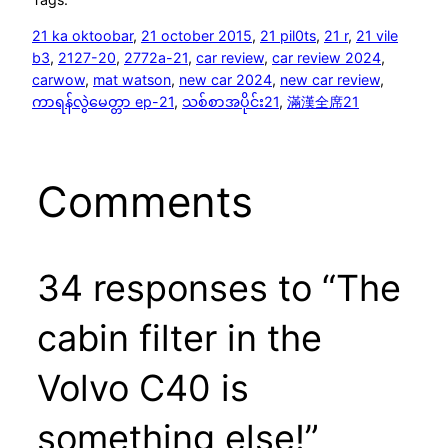
21 ka oktoobar
, 
21 october 2015
, 
21 pil0ts
, 
21 r
, 
21 vile
b3
, 
2127-20
, 
2772a-21
, 
car review
, 
car review 2024
, 
carwow
, 
mat watson
, 
new car 2024
, 
new car review
, 
ကာရန်လွဲမေတ္တာ ep-21
, 
သစ်စာအပိုင်း21
, 
滿漢全席21
Comments
34 responses to “The
cabin filter in the
Volvo C40 is
something else!”